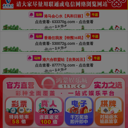
港马会心水【风和日丽】
点击查看- 633370g.com - 点击查看
香港任我发【特围36码】
点击查看- 530072g.com - 点击查看
港六合联盟站【吉美凶丑】
点击查看- 877717g.com - 点击查看