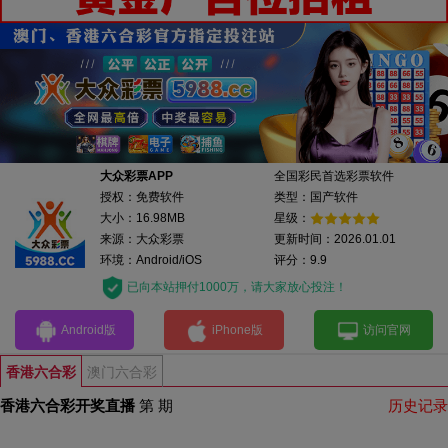
大众彩票APP
全国彩民首选彩票软件
授权：免费软件
类型：国产软件
大小：16.98MB
星级：
来源：大众彩票
更新时间：2026.01.01
环境：Android/iOS
评分：9.9
已向本站押付1000万，请大家放心投注！
Android版
iPhone版
访问官网
香港六合彩
澳门六合彩