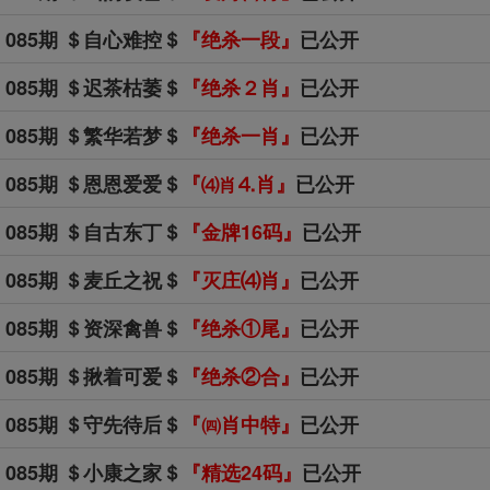
085期 ＄自心难控＄
『
绝杀一段
』
已公开
085
期 ＄
迟茶枯萎
＄
『
绝杀２肖
』
已公开
085
期 ＄
繁华若梦
＄
『
绝杀一肖
』
已公开
085期 ＄恩恩爱爱
＄
『
⒋肖
』
已公开
⑷肖
085期 ＄自古东丁
＄
『金牌16码
』
已公开
085期 ＄麦丘之祝
＄
『灭庄⑷肖
』
已公开
085期 ＄资深禽兽＄
『
绝杀①尾
』
已公开
085期 ＄揪着可爱＄
『
绝杀②合
』
已公开
085期 ＄守先待后
＄
『㈣肖中特
』
已公开
085期 ＄小康之家
＄
『精选24码
』
已公开