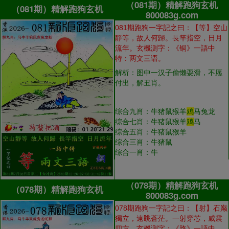
（081期）精解跑狗玄机
（081期）精解跑狗玄机
800083g.com
081期跑狗一字記之曰：【等】空山
靜等，故人何歸。長竿指空，日月
流年。玄機测字：《铜》一語中
特：两文三语。
解析：图中一汉子偷懒耍滑，不愿
付出，解丑肖。
综合九肖：牛猪鼠猴羊
鸡
马兔龙
综合七肖：牛猪鼠猴羊
鸡
马
综合五肖：牛猪鼠猴羊
综合三肖：牛猪鼠
综合一肖：牛
（078期）精解跑狗玄机
（078期）精解跑狗玄机
800083g.com
078期跑狗一字記之曰：【射】石巅
獨立，遠眺蒼茫。一射穿芯，威震
四方。玄機测字：《路》一語中