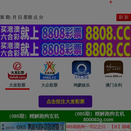
大发彩票
大众彩票
鸿蒙娱乐
澳门永利
点击投注大发彩票
（085期）精解跑狗玄机
（085期）精解跑狗玄机
800083g.com
085期跑狗一字記之曰：【水】縣繩