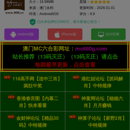
大小：16.98MB
星级：
来源：澳门永利
更新时间：2026.01.01
环境：Android/iOS
评分：9.9
已向本站押付1000万，请大家放心投注！
Android版
iPhone版
访问官网
澳门MC六合彩网址：
mc660g.com
站长推荐（13码灭庄）（13码灭庄）请点击
每期最早更新，点击查看
118高手网
【连中三肖
】
港红姐论坛
【抓码解
疯狂中奖
肖
】中特规律
香港春宫图【内幕二
神童网论坛
【稳稳六
肖】快来看看
肖
】月月赚钱
金财神论坛
【精品30
神算子论坛
【家野2肖
】
码
】中特规律
中特规律