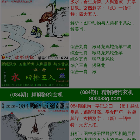
汲水，蒼生所憐。人與靈獸，共享
甘泉。玄機测字：《跌》一語中
特：四舍五入。
解析：图中动物与人类和平共处，
解美肖。
综合九肖：猴马龙鸡蛇兔羊牛狗
综合七肖：猴马龙鸡蛇兔羊
综合五肖：猴马龙鸡蛇
综合三肖：猴马龙
综合一肖：猴
（084期）精解跑狗玄机
（084期）精解跑狗玄机
800083g.com
084期跑狗一字記之曰：【吊】懸枝
垂吊，獨影孤高。爭食鬥巧，各顯
其謀。玄機测字：《新》一語中
特：无穷六绝。
解析：图中猴子跟野驴互相施展自
己的智谋获取石顶上的果子，解野