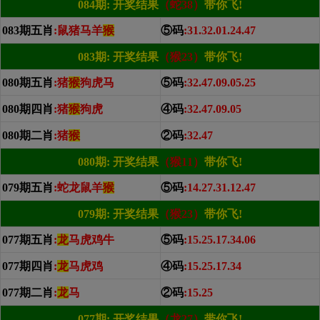
084
期: 开奖结果
（蛇38）
带你飞!
083
期五肖
:鼠猪马羊
猴
⑤码
:31.32.01.24.47
083
期: 开奖结果
（猴23）
带你飞!
080
期五肖
:猪
猴
狗虎马
⑤码
:32.47.09.05.25
080期
四肖
:猪
猴
狗虎
④码
:32.47.09.05
080期二肖
:
猪
猴
②码
:32.47
080
期: 开奖结果
（猴11）
带你飞!
079
期五肖
:蛇龙鼠羊
猴
⑤码
:14.27.31.12.47
079
期: 开奖结果
（猴23）
带你飞!
077
期五肖
:
龙
马虎鸡牛
⑤码
:15.25.17.34.06
077期
四肖
:
龙
马虎鸡
④码
:15.25.17.34
077期二肖
:
龙
马
②码
:15.25
077
期: 开奖结果
（龙27）
带你飞!