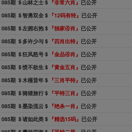
085期 ＄山林之士
＄
『非常六肖
』
已公开
085期 ＄智勇双全
＄
『12码有特
』
已公开
085期 ＄左拥右抱
＄
『独家④肖
』
已公开
085期 ＄多许少与
＄
『四肖出特
』
已公开
085期 ＄狂风怒号
＄
『金品④肖
』
已公开
085
期 ＄愤不欲生
＄
『
黄金五肖
』
已公开
085
期 ＄
木槿昔年
＄
『
三肖平特
』
已公开
085期 ＄骑猪旅行＄
『
平特三肖
』
已公开
085期 ＄墨染流云
＄
『绝杀一肖
』
已公开
085期 ＄诸如此类
＄
『精选15码
』
已公开
085期 ＄囊括四海
＄
『平特二尾
』
已公开