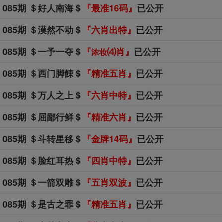
085期 ＄好人南海＄
『
最准16码
』
已公开
085期
＄漠然不动
＄
『六肖出特
』
已公开
085期 ＄一予一夺
＄
『
⑷肖
』
已公开
浓妆
085期 ＄西门脚餗＄
『
精准五肖
』
已公开
085期 ＄万人之上
＄
『六肖中特
』
已公开
085
期 ＄屈鄙行鲜
＄
『
精准六肖
』
已公开
085期 ＄斗转星移
＄
『金牌14码
』
已公开
085期 ＄脸红耳热
＄
『四肖中特
』
已公开
085期 ＄一箭双雕
＄
『五肖双波
』
已公开
085期 ＄是古之罪
＄
『精准五肖
』
已公开